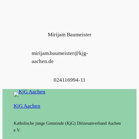
Mirijam Baumeister
mirijam.baumeister@kjg-
aachen.de
024116994-11
KjG Aachen
Katholische junge Gemeinde (KjG) Diözesanverband Aachen
e.V.