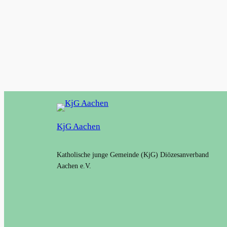
KjG Aachen
Katholische junge Gemeinde (KjG) Diözesanverband
Aachen e.V.